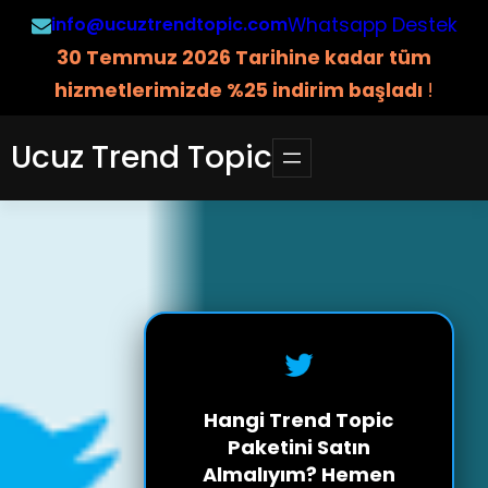
İçeriğe
info@ucuztrendtopic.com
Whatsapp Destek
geç
3
0 Temmuz 2026 Tarihine kadar tüm
hizmetlerimizde %25 indirim başladı
!
Ucuz Trend Topic
Hangi Trend Topic
Paketini Satın
Almalıyım? Hemen