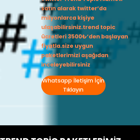
satın alarak twitter’da
milyonlarca kişiye
ulaşabilirsiniz.trend topic
ücretleri 3500₺’den başlayan
fiyatla.size uygun
paketlerimizi aşağıdan
inceleyebilirsiniz
Whatsapp İletişim İçin
Tıklayın