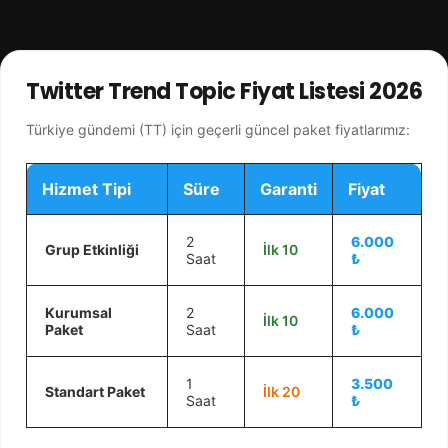
Twitter Trend Topic Fiyat Listesi 2026
Türkiye gündemi (TT) için geçerli güncel paket fiyatlarımız:
Hizmet Tipi
Süre
Garanti
Fiyat
2
6.000
Grup Etkinliği
İlk 10
Saat
₺
Kurumsal
2
6.000
İlk 10
Paket
Saat
₺
1
3.500
Standart Paket
İlk 20
Saat
₺