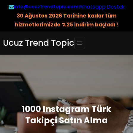
İçeriğe
info@ucuztrendtopic.com
Whatsapp Destek
geç
3
0 Ağustos 2026 Tarihine kadar tüm
hizmetlerimizde %25 indirim başladı
!
Ucuz Trend Topic
1000 Instagram Türk
Takipçi Satın Alma