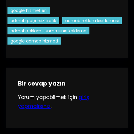
google hizmetleri
admob geçersiz trafik
admob reklam kısıtlaması
admob reklam sunma sınırı kaldırma
google admob hizmeti
Bir cevap yazın
Yorum yapabilmek için
giriş
yapmalısınız
.