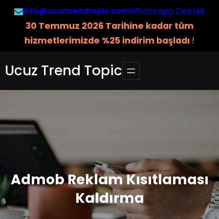
İçeriğe
info@ucuztrendtopic.com
Whatsapp Destek
geç
3
0 Temmuz 2026 Tarihine kadar tüm
hizmetlerimizde %25 indirim başladı
!
Ucuz Trend Topic
Admob Reklam Kısıtlaması
Kaldırma