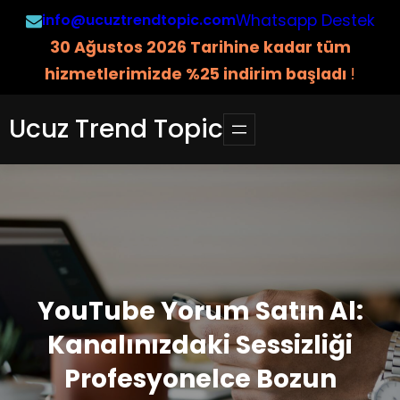
İçeriğe
info@ucuztrendtopic.com
Whatsapp Destek
geç
3
0 Ağustos 2026 Tarihine kadar tüm
hizmetlerimizde %25 indirim başladı
!
Ucuz Trend Topic
YouTube Yorum Satın Al:
Kanalınızdaki Sessizliği
Profesyonelce Bozun