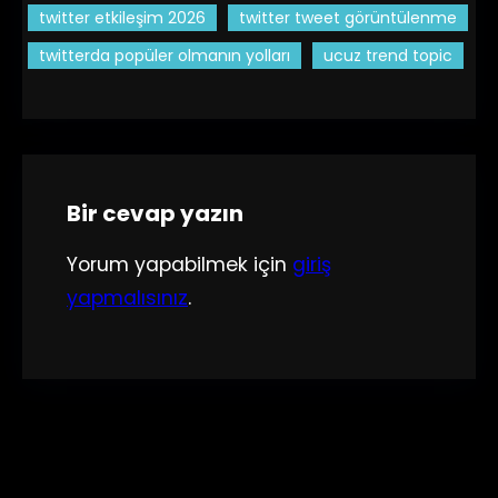
twitter etkileşim 2026
twitter tweet görüntülenme
twitterda popüler olmanın yolları
ucuz trend topic
Bir cevap yazın
Yorum yapabilmek için
giriş
yapmalısınız
.