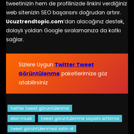
tweetinizin hem de profilinizde linkini verdiğiniz
web sitenizin SEO başarısını doğrudan artırır.
Ucuztrendtopic.com
‘dan alacağınız destek,
dolaylı yoldan Google sıralamanıza da katkı
sağlar.
Sizlere Uygun
Twitter Tweet
Görüntülenme
paketlerimize göz
atabilirsiniz
twitter tweet görüntülenme
elon musk
tweet görüntülenme sayısını arttırma
tweet görüntülenmesi satın al