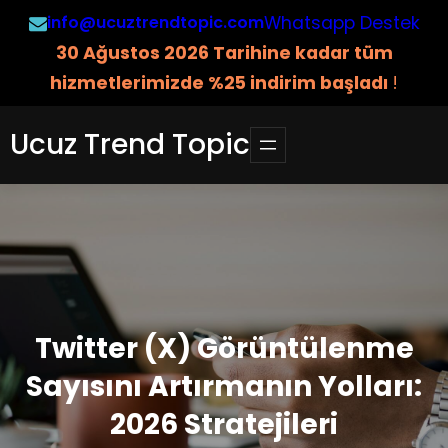
İçeriğe
info@ucuztrendtopic.com
Whatsapp Destek
geç
3
0 Ağustos 2026 Tarihine kadar tüm
hizmetlerimizde %25 indirim başladı
!
Ucuz Trend Topic
Twitter (X) Görüntülenme
Sayısını Artırmanın Yolları:
2026 Stratejileri