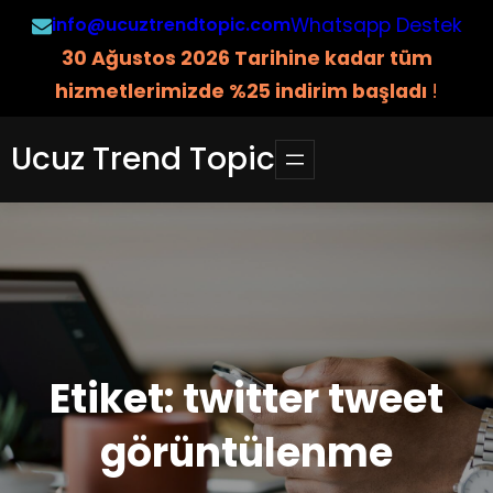
İçeriğe
info@ucuztrendtopic.com
Whatsapp Destek
geç
3
0 Ağustos 2026 Tarihine kadar tüm
hizmetlerimizde %25 indirim başladı
!
Ucuz Trend Topic
Etiket:
twitter tweet
görüntülenme