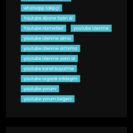
whatsapp takipçi
Youtube Abone Satın Al
Youtube Hizmetleri
youtube izlenme
youtube izlenme alma
youtube izlenme arttırma
youtube izlenme satın al
youtube kanal büyütme
youtube organik etkileşim
youtube yorum
youtube yorum beğeni