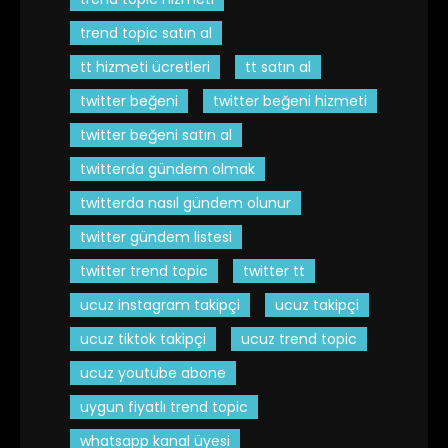
trend topic satın al
tt hizmeti ücretleri
tt satın al
twitter beğeni
twitter beğeni hizmeti
twitter beğeni satın al
twitterda gündem olmak
twitterda nasıl gündem olunur
twitter gündem listesi
twitter trend topic
twitter tt
ucuz instagram takipçi
ucuz takipçi
ucuz tiktok takipçi
ucuz trend topic
ucuz youtube abone
uygun fiyatlı trend topic
whatsapp kanal üyesi