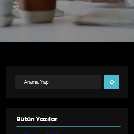
A
r
a
Bütün Yazılar