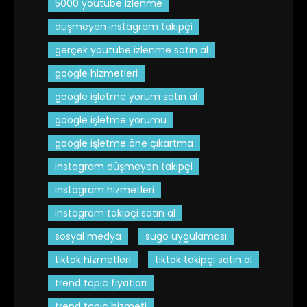
5000 youtube izlenme
düşmeyen instagram takipçi
gerçek youtube izlenme satın al
google hizmetleri
google işletme yorum satın al
google işletme yorumu
google işletme öne çıkartma
instagram düşmeyen takipçi
instagram hizmetleri
instagram takipçi satın al
sosyal medya
sugo uygulaması
tiktok hizmetleri
tiktok takipçi satın al
trend topic fiyatları
trend topic hizmeti