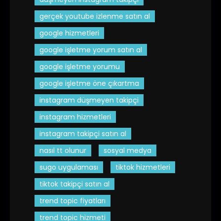
gerçek youtube izlenme satın al
google hizmetleri
google işletme yorum satın al
google işletme yorumu
google işletme öne çıkartma
instagram düşmeyen takipçi
instagram hizmetleri
instagram takipçi satın al
nasıl tt olunur
sosyal medya
sugo uygulaması
tiktok hizmetleri
tiktok takipçi satın al
trend topic fiyatları
trend topic hizmeti