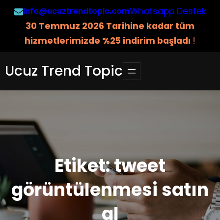
İçeriğe
info@ucuztrendtopic.com
Whatsapp Destek
geç
3
0 Temmuz 2026 Tarihine kadar tüm
hizmetlerimizde %25 indirim başladı
!
Ucuz Trend Topic
Etiket:
tweet
görüntülenmesi satın
al