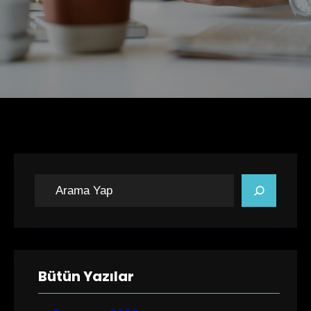
A
r
a
Bütün Yazılar