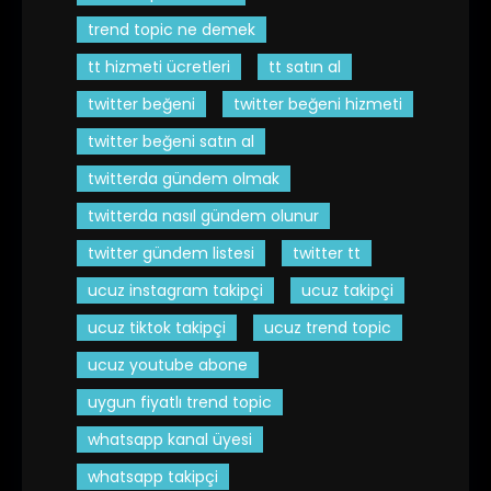
trend topic ne demek
tt hizmeti ücretleri
tt satın al
twitter beğeni
twitter beğeni hizmeti
twitter beğeni satın al
twitterda gündem olmak
twitterda nasıl gündem olunur
twitter gündem listesi
twitter tt
ucuz instagram takipçi
ucuz takipçi
ucuz tiktok takipçi
ucuz trend topic
ucuz youtube abone
uygun fiyatlı trend topic
whatsapp kanal üyesi
whatsapp takipçi