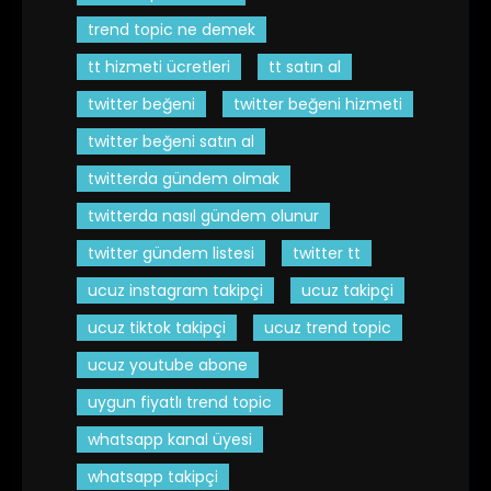
trend topic ne demek
tt hizmeti ücretleri
tt satın al
twitter beğeni
twitter beğeni hizmeti
twitter beğeni satın al
twitterda gündem olmak
twitterda nasıl gündem olunur
twitter gündem listesi
twitter tt
ucuz instagram takipçi
ucuz takipçi
ucuz tiktok takipçi
ucuz trend topic
ucuz youtube abone
uygun fiyatlı trend topic
whatsapp kanal üyesi
whatsapp takipçi