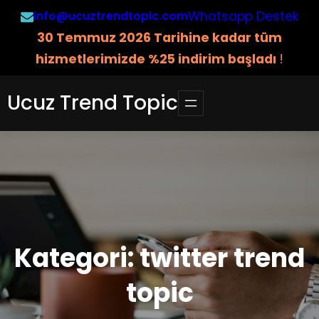
İçeriğe
info@ucuztrendtopic.com
Whatsapp Destek
geç
3
0 Temmuz 2026 Tarihine kadar tüm
hizmetlerimizde %25 indirim başladı
!
Ucuz Trend Topic
Kategori:
twitter trend
topic