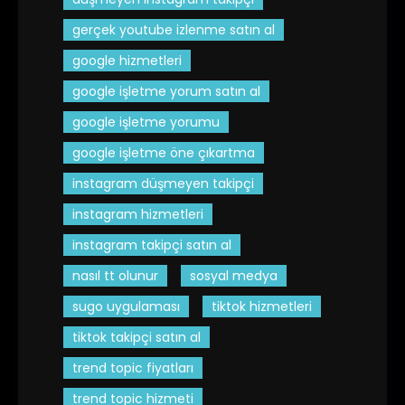
gerçek youtube izlenme satın al
google hizmetleri
google işletme yorum satın al
google işletme yorumu
google işletme öne çıkartma
instagram düşmeyen takipçi
instagram hizmetleri
instagram takipçi satın al
nasıl tt olunur
sosyal medya
sugo uygulaması
tiktok hizmetleri
tiktok takipçi satın al
trend topic fiyatları
trend topic hizmeti