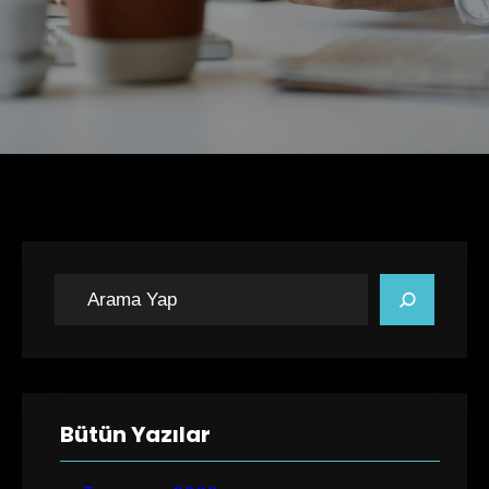
A
r
a
Bütün Yazılar