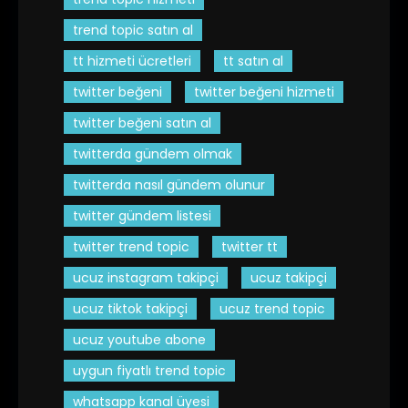
trend topic satın al
tt hizmeti ücretleri
tt satın al
twitter beğeni
twitter beğeni hizmeti
twitter beğeni satın al
twitterda gündem olmak
twitterda nasıl gündem olunur
twitter gündem listesi
twitter trend topic
twitter tt
ucuz instagram takipçi
ucuz takipçi
ucuz tiktok takipçi
ucuz trend topic
ucuz youtube abone
uygun fiyatlı trend topic
whatsapp kanal üyesi