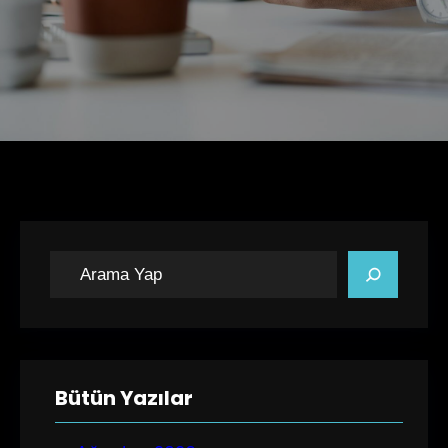
A
r
a
Bütün Yazılar