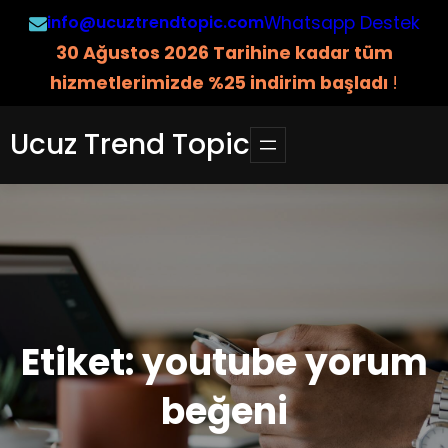
İçeriğe
info@ucuztrendtopic.com
Whatsapp Destek
geç
3
0 Ağustos 2026 Tarihine kadar tüm
hizmetlerimizde %25 indirim başladı
!
Ucuz Trend Topic
Etiket:
youtube yorum
beğeni