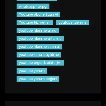
whatsapp takipçi
Youtube Abone Satın Al
Youtube Hizmetleri
youtube izlenme
youtube izlenme alma
youtube izlenme arttırma
youtube izlenme satın al
youtube kanal büyütme
youtube organik etkileşim
youtube yorum
youtube yorum beğeni