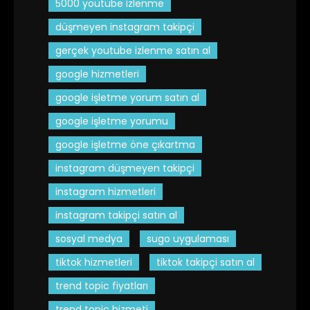
5000 youtube izlenme
düşmeyen instagram takipçi
gerçek youtube izlenme satın al
google hizmetleri
google işletme yorum satın al
google işletme yorumu
google işletme öne çıkartma
instagram düşmeyen takipçi
instagram hizmetleri
instagram takipçi satın al
sosyal medya
sugo uygulaması
tiktok hizmetleri
tiktok takipçi satın al
trend topic fiyatları
trend topic hizmeti