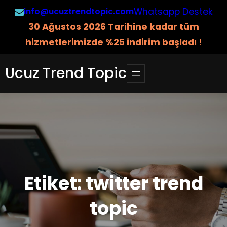
İçeriğe
info@ucuztrendtopic.com
Whatsapp Destek
geç
3
0 Ağustos 2026 Tarihine kadar tüm
hizmetlerimizde %25 indirim başladı
!
Ucuz Trend Topic
Etiket:
twitter trend
topic