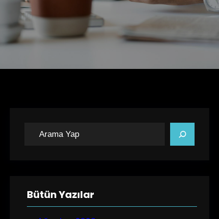
A
r
a
Bütün Yazılar