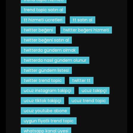
trend topic satın al
tt hizmeti ücretleri
tt satın al
twitter beğeni
twitter beğeni hizmeti
twitter beğeni satın al
twitterda gündem olmak
twitterda nasıl gündem olunur
twitter gündem listesi
twitter trend topic
twitter tt
ucuz instagram takipçi
ucuz takipçi
ucuz tiktok takipçi
ucuz trend topic
ucuz youtube abone
uygun fiyatlı trend topic
whatsapp kanal üyesi