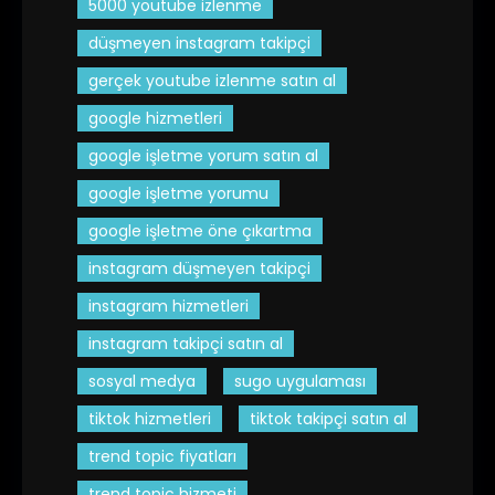
5000 youtube izlenme
düşmeyen instagram takipçi
gerçek youtube izlenme satın al
google hizmetleri
google işletme yorum satın al
google işletme yorumu
google işletme öne çıkartma
instagram düşmeyen takipçi
instagram hizmetleri
instagram takipçi satın al
sosyal medya
sugo uygulaması
tiktok hizmetleri
tiktok takipçi satın al
trend topic fiyatları
trend topic hizmeti