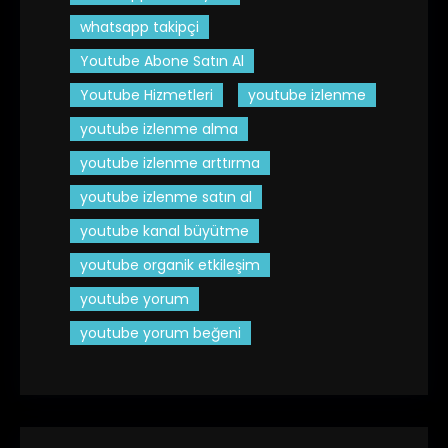
whatsapp takipçi
Youtube Abone Satın Al
Youtube Hizmetleri
youtube izlenme
youtube izlenme alma
youtube izlenme arttırma
youtube izlenme satın al
youtube kanal büyütme
youtube organik etkileşim
youtube yorum
youtube yorum beğeni