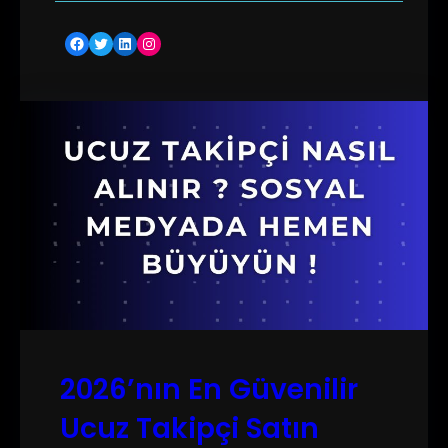
Facebook
Twitter
LinkedIn
Instagram
2026’nın En Güvenilir
Ucuz Takipçi Satın