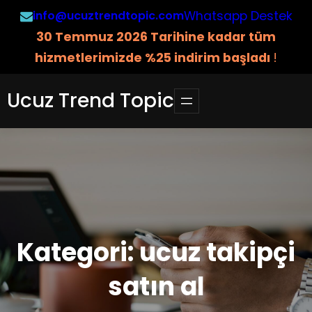
İçeriğe
info@ucuztrendtopic.com
Whatsapp Destek
geç
3
0 Temmuz 2026 Tarihine kadar tüm
hizmetlerimizde %25 indirim başladı
!
Ucuz Trend Topic
Kategori:
ucuz takipçi
satın al