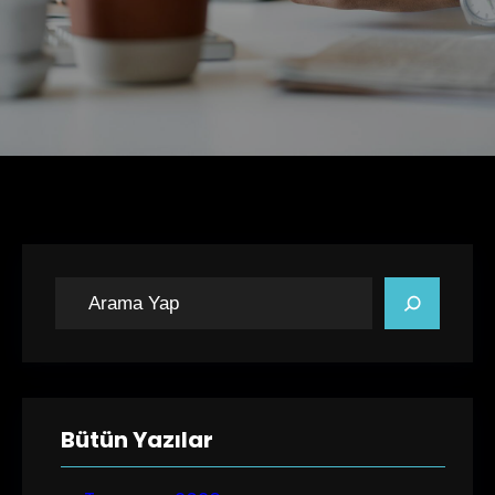
A
r
a
Bütün Yazılar