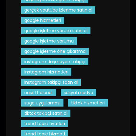
gerçek youtube izlenme satın al
google hizmetleri
google işletme yorum satın al
google işletme yorumu
google işletme öne çıkartma
instagram düşmeyen takipçi
instagram hizmetleri
instagram takipçi satın al
nasıl tt olunur
sosyal medya
sugo uygulaması
tiktok hizmetleri
tiktok takipçi satın al
trend topic fiyatları
trend topic hizmeti