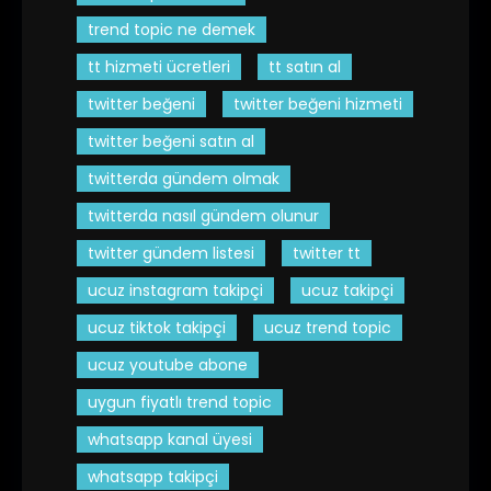
trend topic ne demek
tt hizmeti ücretleri
tt satın al
twitter beğeni
twitter beğeni hizmeti
twitter beğeni satın al
twitterda gündem olmak
twitterda nasıl gündem olunur
twitter gündem listesi
twitter tt
ucuz instagram takipçi
ucuz takipçi
ucuz tiktok takipçi
ucuz trend topic
ucuz youtube abone
uygun fiyatlı trend topic
whatsapp kanal üyesi
whatsapp takipçi