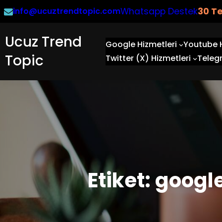
İçeriğe
info@ucuztrendtopic.com
Whatsapp Destek
3
0 T
geç
Ucuz Trend
Google Hizmetleri
Youtube H
Topic
Twitter (X) Hizmetleri
Telegr
Etiket:
google