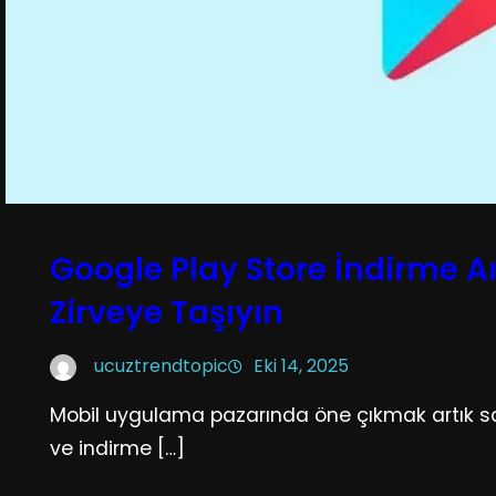
Google Play Store İndirme A
Zirveye Taşıyın
ucuztrendtopic
Eki 14, 2025
Mobil uygulama pazarında öne çıkmak artık sad
ve indirme […]