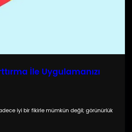
rttırma İle Uygulamanızı
ece iyi bir fikirle mümkün değil; görünürlük