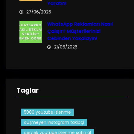
Yaratın!
27/06/2026
WhatsApp Reklamları Nasıl
Çalışır? Müşterilerinizi
Cebinden Yakalayın!
21/06/2026
Taglar
5000 youtube izlenme
düşmeyen instagram takipçi
gerçek youtube izlenme satın al