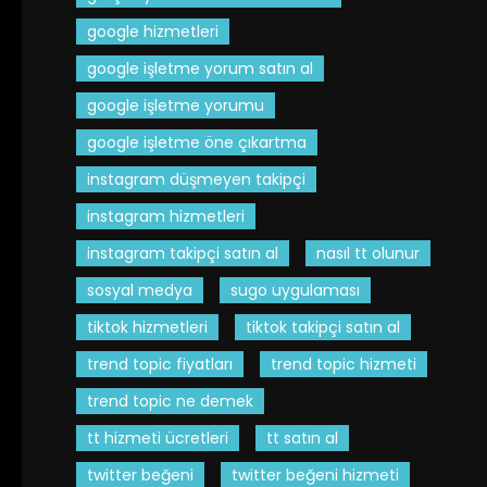
google hizmetleri
google işletme yorum satın al
google işletme yorumu
google işletme öne çıkartma
instagram düşmeyen takipçi
instagram hizmetleri
instagram takipçi satın al
nasıl tt olunur
sosyal medya
sugo uygulaması
tiktok hizmetleri
tiktok takipçi satın al
trend topic fiyatları
trend topic hizmeti
trend topic ne demek
tt hizmeti ücretleri
tt satın al
twitter beğeni
twitter beğeni hizmeti