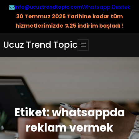
İçeriğe
info@ucuztrendtopic.com
Whatsapp Destek
geç
3
0 Temmuz 2026 Tarihine kadar tüm
hizmetlerimizde %25 indirim başladı
!
Ucuz Trend Topic
Etiket:
whatsappda
reklam vermek