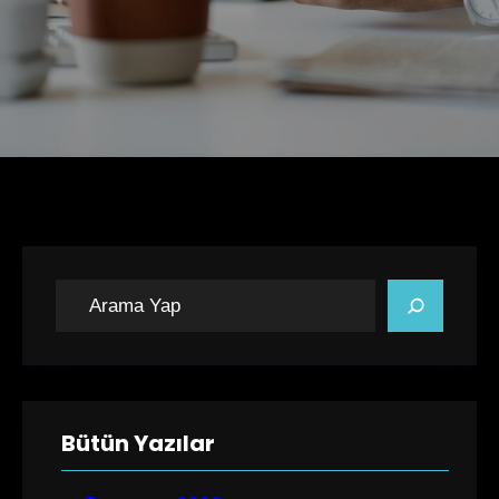
A
r
a
Bütün Yazılar