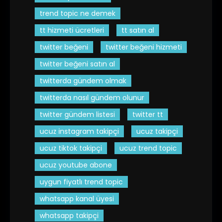
trend topic ne demek
tt hizmeti ücretleri
tt satın al
twitter beğeni
twitter beğeni hizmeti
twitter beğeni satın al
twitterda gündem olmak
twitterda nasıl gündem olunur
twitter gündem listesi
twitter tt
ucuz instagram takipçi
ucuz takipçi
ucuz tiktok takipçi
ucuz trend topic
ucuz youtube abone
uygun fiyatlı trend topic
whatsapp kanal üyesi
whatsapp takipçi