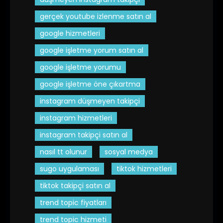
gerçek youtube izlenme satın al
google hizmetleri
google işletme yorum satın al
google işletme yorumu
google işletme öne çıkartma
instagram düşmeyen takipçi
instagram hizmetleri
instagram takipçi satın al
nasıl tt olunur
sosyal medya
sugo uygulaması
tiktok hizmetleri
tiktok takipçi satın al
trend topic fiyatları
trend topic hizmeti